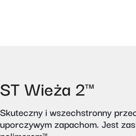
ST Wieża 2™
Skuteczny i wszechstronny prze
uporczywym zapachom. Jest zasi
polimerem™.