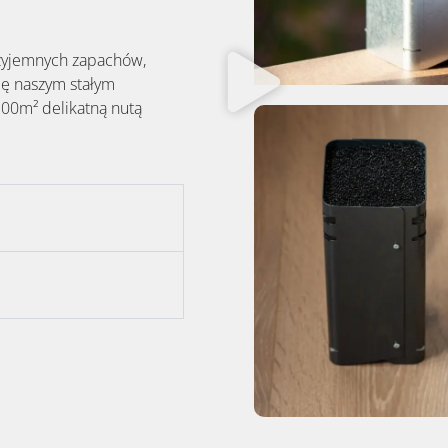
rzyjemnych zapachów,
ię naszym stałym
 100m² delikatną nutą