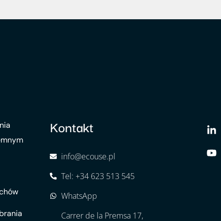
Kontakt
nia
jemnym
info@ecouse.pl
Tel: +34 623 513 545
achów
WhatsApp
obrania
Carrer de la Premsa 17,