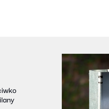
ciwko
lany