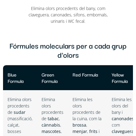
Elimina olors procedents del bany, com
claveguera, canonades, sifons, embornals,
urinaris i WC fecal.
Fórmules moleculars per a cada grup
d'olors
Blue
Green
Red Formula
Yellow
Formula
Formula
Formula
Elimina olors
Elimina
Elimina les
Elimina les
procedents
olors
olors
olors del
de
sudar
procedents
procedents de
bany i
(massificació,
de
tabac
,
la cuina, com la
canonades
calçat,
cànnabis
,
brossa
,
com
bosses
mascotes
,
menjar
,
frits
i
claveguera
,