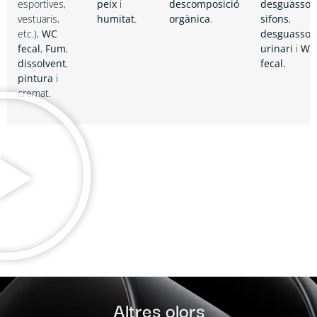
esportives,
peix
i
descomposició
desguassos
vestuaris,
humitat
.
orgànica
.
sifons
,
etc.),
WC
desguassos
fecal
,
Fum
,
urinari
i
WC
dissolvent
,
fecal.
pintura
i
cremat.
Altres olors